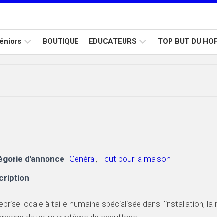
éniors
BOUTIQUE
EDUCATEURS
TOP BUT DU HO
Calendrier
Formation
Calendrier
D2
D1
U15
Calendrier
D3
égorie d'annonce
Général
,
Tout pour la maison
cription
eprise locale à taille humaine spécialisée dans l'installation, l