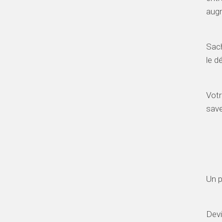
augm
Sach
le d
Votr
save
In
Un p
Devi