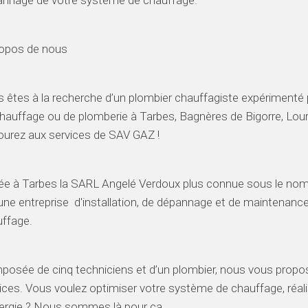
nnage de votre système de chauffage.
ropos de nous
 êtes à la recherche d’un plombier chauffagiste expérimenté
hauffage ou de plomberie à Tarbes, Bagnères de Bigorre, Lour
urez aux services de SAV GAZ !
ée à Tarbes la SARL Angelé Verdoux plus connue sous le no
une entreprise d'installation, de dépannage et de maintenance
ffage.
osée de cinq techniciens et d’un plombier, nous vous prop
ices. Vous voulez optimiser votre système de chauffage, réa
ergie ? Nous sommes là pour ça.