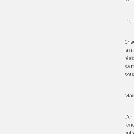
Plom
Chau
la m
réal
sa m
souc
Mai
L'en
fonc
entr