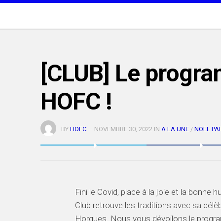
Skip
to
content
[CLUB] Le progra
HOFC !
BY
HOFC
—
NOVEMBRE 30, 2022 IN
A LA UNE
/
NOEL PA
Fini le Covid, place à la joie et la bonn
Club retrouve les traditions avec sa cél
Horgues. Nous vous dévoilons le progr