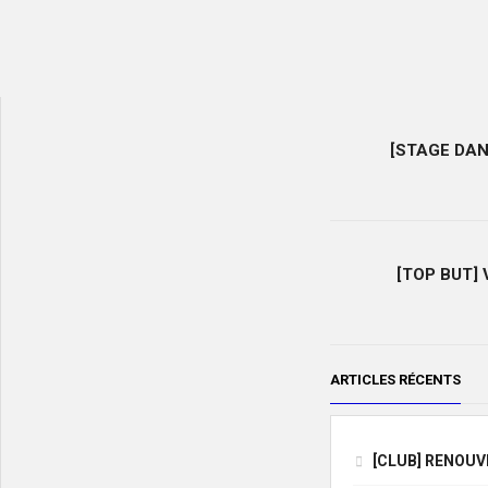
[STAGE DAN
[TOP BUT] V
ARTICLES RÉCENTS
[CLUB] RENOU