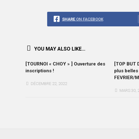
SHARE
ON FACEBOOK
YOU MAY ALSO LIKE...
[TOURNOI « CHOY » ] Ouverture des
[TOP BUT D
inscriptions !
plus belles
FEVRIER/M
DÉCEMBRE 22, 2022
MARS 30, 