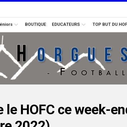
éniors
BOUTIQUE
EDUCATEURS
TOP BUT DU HO
Calendrier
Formation
Calendrier
D2
D1
U15
Calendrier
D3
e le HOFC ce week-en
re 2022)