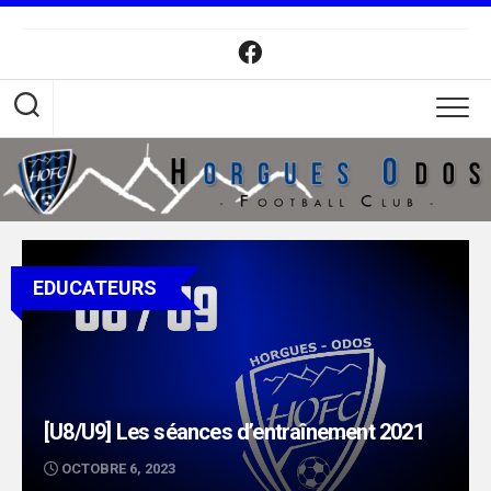
Skip
to
content
EDUCATEURS
[U8/U9] Les séances d’entraînement 2021
OCTOBRE 6, 2023