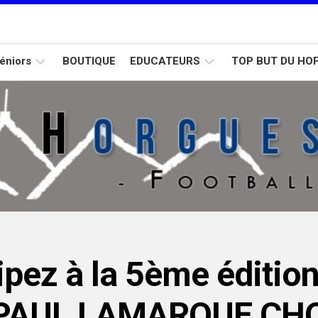
éniors
BOUTIQUE
EDUCATEURS
TOP BUT DU HO
Calendrier
Formation
Calendrier
D2
D1
U15
Calendrier
D3
pez à la 5ème éditio
N PAUL LAMARQUE CH