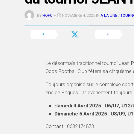
BY
HOFC
—
NOVEMBRE 4, 2025 IN
A LA UNE
/
TOURNO
Le désormais traditionnel tournoi Jean 
Odos Football Club fêtera sa cinquième é
Toujours organisé sur le complexe sportif
end de Pâques. Un évènement toujours imp
S
amedi 4 Avril 2025 : U6/U7, U12
Dimanche 5 Avril 2025 : U8/U9, U
Contact : 0682174873