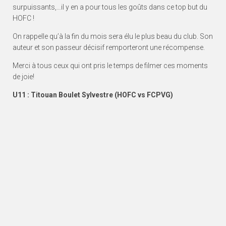
surpuissants,…il y en a pour tous les goûts dans ce top but du
HOFC !
On rappelle qu’à la fin du mois sera élu le plus beau du club. Son
auteur et son passeur décisif remporteront une récompense.
Merci à tous ceux qui ont pris le temps de filmer ces moments
de joie!
U11 : Titouan Boulet Sylvestre (HOFC vs FCPVG)