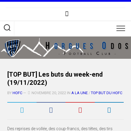
Skip
to
content
[TOP BUT] Les buts du week-end
(19/11/2022)
BY
HOFC
—
NOVEMBRE 20, 2022 IN
A LA UNE
/
TOP BUT DU HOFC
Des reprises de vollée, des coup-francs, des têtes, des tirs