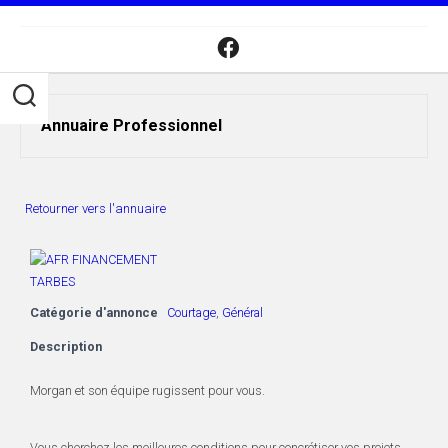
Skip
to
content
Annuaire Professionnel
Retourner vers l'annuaire
Catégorie d'annonce
Courtage
,
Général
Description
Morgan et son équipe rugissent pour vous.
Vous cherchez les meilleures conditions pour concrétiser vos projets