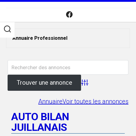
Skip
to
content
Annuaire Professionnel
Advanced Search
Annuaire
Voir toutes les annonces
AUTO BILAN
JUILLANAIS