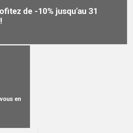
fitez de -10% jusqu’au 31
!
 vous en