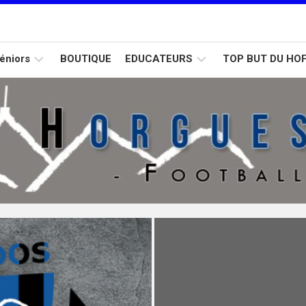
éniors
BOUTIQUE
EDUCATEURS
TOP BUT DU HO
Calendrier
Formation
Calendrier
D2
D1
U15
Calendrier
D3