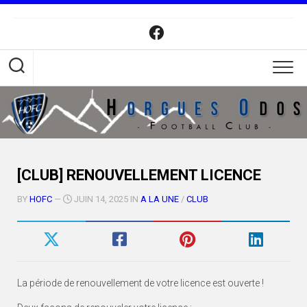
Skip
to
content
[CLUB] RENOUVELLEMENT LICENCE
BY
HOFC
—
JUIN 14, 2025 IN
A LA UNE
/
CLUB
La période de renouvellement de votre licence est ouverte !