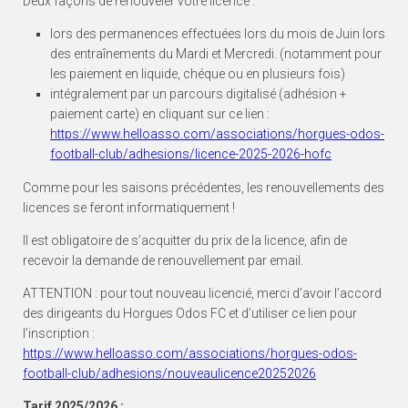
Deux façons de renouveler votre licence :
lors des permanences effectuées lors du mois de Juin lors
des entraînements du Mardi et Mercredi. (notamment pour
les paiement en liquide, chéque ou en plusieurs fois)
intégralement par un parcours digitalisé (adhésion +
paiement carte) en cliquant sur ce lien :
https://www.helloasso.com/associations/horgues-odos-
football-club/adhesions/licence-2025-2026-hofc
Comme pour les saisons précédentes, les renouvellements des
licences se feront informatiquement !
Il est obligatoire de s’acquitter du prix de la licence, afin de
recevoir la demande de renouvellement par email.
ATTENTION : pour tout nouveau licencié, merci d’avoir l’accord
des dirigeants du Horgues Odos FC et d’utiliser ce lien pour
l’inscription :
https://www.helloasso.com/associations/horgues-odos-
football-club/adhesions/nouveaulicence20252026
Tarif 2025/2026 :