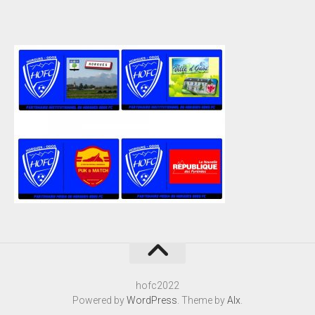
hofc2022
Powered by
WordPress
. Theme by
Alx
.