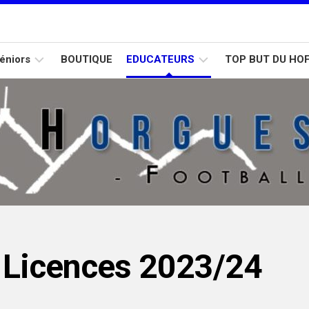
éniors
BOUTIQUE
EDUCATEURS
TOP BUT DU HO
Calendrier
Formation
Calendrier
D2
D1
U15
Calendrier
D3
] Licences 2023/24