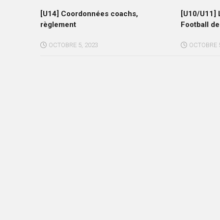
[U14] Coordonnées coachs,
[U10/U11] L
règlement
Football de
OCTOBRE 5, 2023
OCTOBRE 5