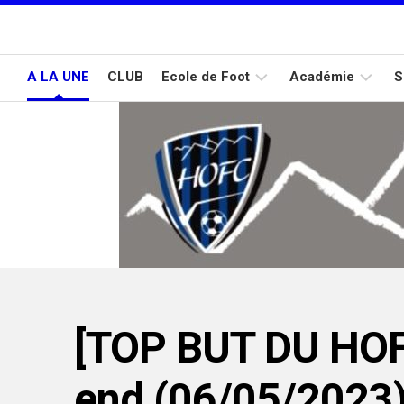
Skip
to
content
A LA UNE
CLUB
Ecole de Foot
Académie
S
U6/U7
U14
/
U15
U8/U9
U10/U11
U12/U13
[TOP BUT DU HOF
end (06/05/2023