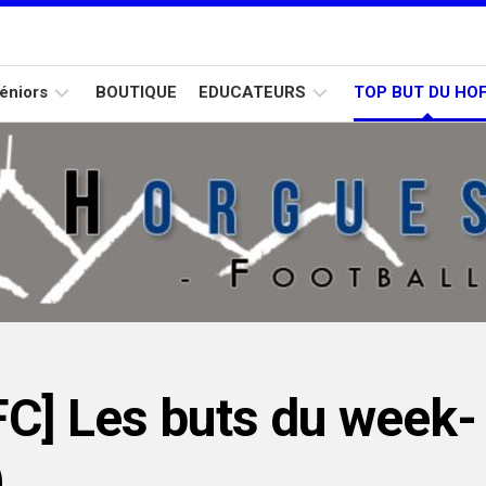
éniors
BOUTIQUE
EDUCATEURS
TOP BUT DU HO
Calendrier
Formation
Calendrier
D2
D1
U15
Calendrier
D3
C] Les buts du week-
)