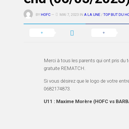
BY
HOFC
—
MAI 7, 2023 IN
A LA UNE
/
TOP BUT DU H
Merci à tous les parents qui ont pris du 
gratuite REMATCH.
Si vous désirez que le logo de votre ent
0682174873.
U11 : Maxime Morère (HOFC vs BAR