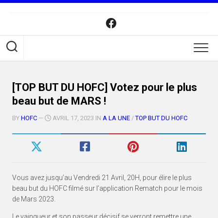
Skip
to
content
[TOP BUT DU HOFC] Votez pour le plus
beau but de MARS !
BY
HOFC
—
AVRIL 17, 2023 IN
A LA UNE
/
TOP BUT DU HOFC
Vous avez jusqu’au Vendredi 21 Avril, 20H, pour élire le plus
beau but du HOFC filmé sur l’application Rematch pour le mois
de Mars 2023.
Le vainqueur et son passeur décisif se verront remettre une